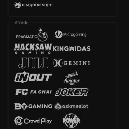
Arcade