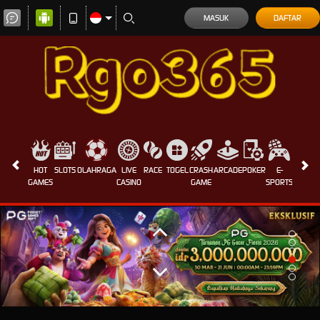
MASUK
DAFTAR
HOT
SLOTS
OLAHRAGA
LIVE
RACE
TOGEL
CRASH
ARCADE
POKER
E-
SABUN
GAMES
CASINO
GAME
SPORTS
AYAM