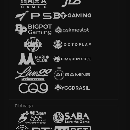
Olahraga