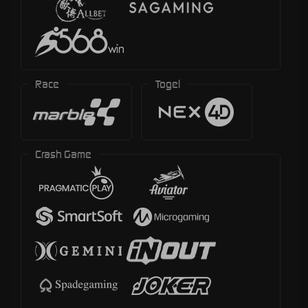
Race
Togel
Crash Game