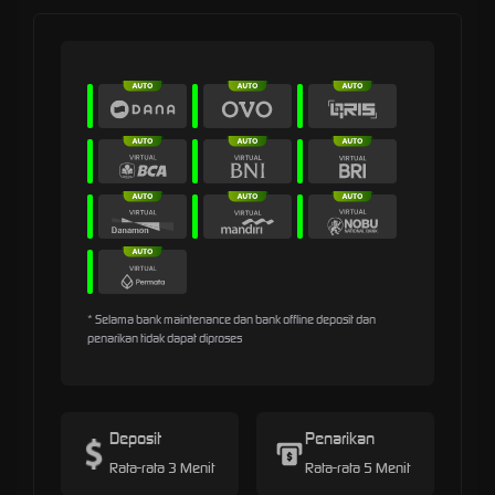
* Selama bank maintenance dan bank offline deposit dan
penarikan tidak dapat diproses
Deposit
Penarikan
Rata-rata 3 Menit
Rata-rata 5 Menit