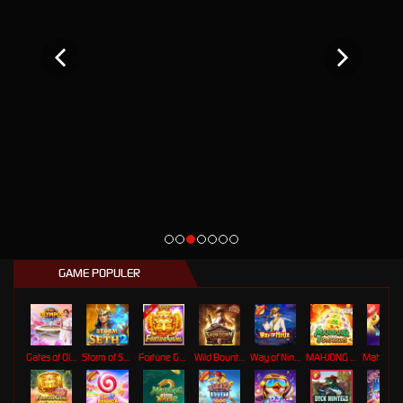
GAME POPULER
Gates of Olympus Roulette
Storm of Seth 2
Fortune Gems
Wild Bounty Showdown
Way of Ninja
MAHJONG 5 DRAGONS
Mahj