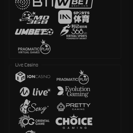
Live Casino